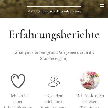
MM
P
sychologische Lebens
beratung
Erfahrungsberichte
(anonymisiert aufgrund Vorgaben durch die
Standesregeln)
"Ich bin in
"Nachdem
"Ich fühle mich
einer
mich mein
bei jedem
Lebensphase zu
Mann betrogen
Termin bei