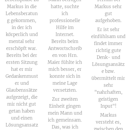
Markus in die
hatte, suchte
Markus sehr
Lebensberatun
ich
gut
g gekommen,
professionelle
aufgehoben.
in der ich
Hilfe im
Er ist sehr
körperlich und
Internet.
einfühlsam und
mental sehr
Bereits beim
findet immer
erschöpft war.
Antwortschreib
richtig gute
Bereits bei der
en von Hrn.
Denk- und
ersten Sitzung
Maier fühlte ich
Lösungsansätz
hat er mir
mich besser, er
e bzw.
Gedankenmust
konnte sich in
übermittelt mir
er und
meine Lage
sehr
Glaubenssätze
versetzten.
"nahrhaften,
aufgezeigt, die
Zur zweiten
geistigen
mir nicht gut
Einheit gingen
Input"!
getan haben
mein Mann und
Markus
und einen
ich gemeinsam.
versteht es,
Lösungsansatz
Das, was ich
zwischen den