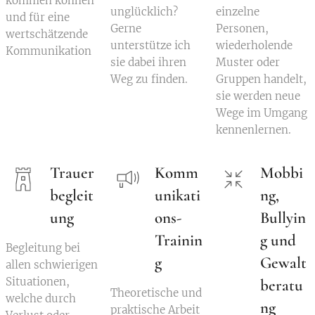
kommen können
unglücklich?
einzelne
und für eine
Gerne
Personen,
wertschätzende
unterstütze ich
wiederholende
Kommunikation
sie dabei ihren
Muster oder
Weg zu finden.
Gruppen handelt,
sie werden neue
Wege im Umgang
kennenlernen.
Trauer
Komm
Mobbi
begleit
unikati
ng,
ung
ons-
Bullyin
Trainin
g und
Begleitung bei
g
Gewalt
allen schwierigen
Situationen,
beratu
Theoretische und
welche durch
ng
praktische Arbeit