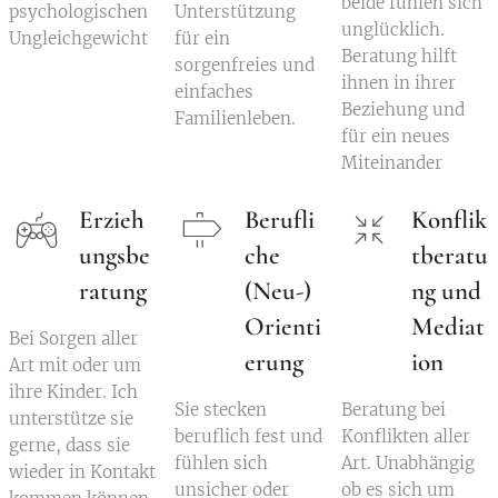
beide fühlen sich
psychologischen
Unterstützung
unglücklich.
Ungleichgewicht
für ein
Beratung hilft
sorgenfreies und
ihnen in ihrer
einfaches
Beziehung und
Familienleben.
für ein neues
Miteinander
Erzieh
Berufli
Konflik
ungsbe
che
tberatu
ratung
(Neu-)
ng und
Orienti
Mediat
Bei Sorgen aller
erung
ion
Art mit oder um
ihre Kinder. Ich
Sie stecken
Beratung bei
unterstütze sie
beruflich fest und
Konflikten aller
gerne, dass sie
fühlen sich
Art. Unabhängig
wieder in Kontakt
unsicher oder
ob es sich um