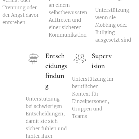
Verlust oder
an einem
Trennung oder
Unterstützung,
selbstbewussten
der Angst davor
wenn sie
Auftreten und
entstehen.
Mobbing oder
einer sicheren
Bullying
Kommunikation
ausgesetzt sind
Entsch
Superv
eidungs
ision
findun
Unterstützung im
g
beruflichen
Kontext für
Unterstützung
Einzelpersonen,
bei schwierigen
Gruppen und
Entscheidungen,
Teams
damit sie sich
sicher fühlen und
hinter ihrer