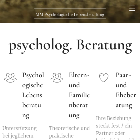
MM
P
sychologische Lebens
beratung
psycholog. Beratung
Psychol
Eltern-
Paar-
ogische
und
und
Lebens
Familie
Eheber
beratu
nberat
atung
ng
ung
Ihre Beziehung
steckt fest / ein
Unterstützung
Theoretische und
Partner oder
bei jeglichem
praktische